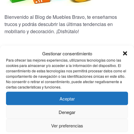
Bienvenido al Blog de Muebles Bravo, te enseñamos
trucos y podrás descubrir las últimas tendencias en
mobiliario y decoración. ¡Disfrútalo!
CATEGORÍAS
Gestionar consentimiento
Para ofrecer las mejores experiencias, utilizamos tecnologías como las
cookies para almacenar y/o acceder a la información del dispositivo. El
(1)
Bienestar
consentimiento de estas tecnologías nos permitirá procesar datos como el
comportamiento de navegación o las identificaciones únicas en este sitio.
(1)
Electrodomesticos
No consentir o retirar el consentimiento, puede afectar negativamente a
ciertas características y funciones.
(2)
Noticias
Aceptar
(2)
Novedades
Denegar
ARCHIVO
Ver preferencias