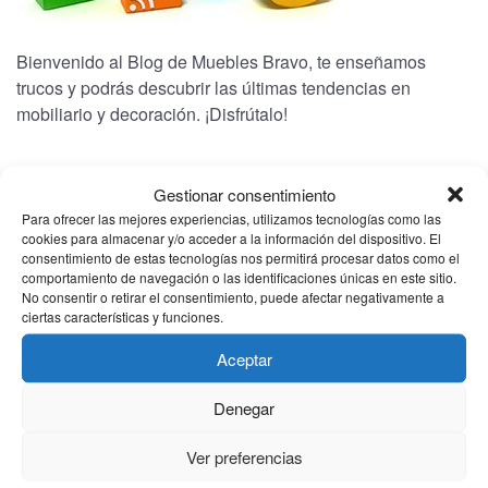
Bienvenido al Blog de Muebles Bravo, te enseñamos
trucos y podrás descubrir las últimas tendencias en
mobiliario y decoración. ¡Disfrútalo!
CATEGORÍAS
Gestionar consentimiento
Para ofrecer las mejores experiencias, utilizamos tecnologías como las
cookies para almacenar y/o acceder a la información del dispositivo. El
(1)
Bienestar
consentimiento de estas tecnologías nos permitirá procesar datos como el
comportamiento de navegación o las identificaciones únicas en este sitio.
(1)
Electrodomesticos
No consentir o retirar el consentimiento, puede afectar negativamente a
ciertas características y funciones.
(2)
Noticias
Aceptar
(2)
Novedades
Denegar
ARCHIVO
Ver preferencias