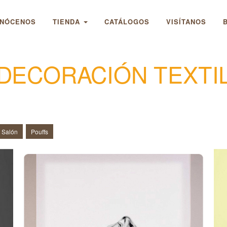
NÓCENOS
TIENDA
CATÁLOGOS
VISÍTANOS
DECORACIÓN TEXTI
CORTINA DE COCINA 10
C
 Salón
Pouffs