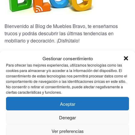
Bienvenido al Blog de Muebles Bravo, te enseñamos
trucos y podrás descubrir las últimas tendencias en
mobiliario y decoración. ¡Disfrútalo!
Gestionar consentimiento
CATEGORÍAS
Para ofrecer las mejores experiencias, utilizamos tecnologías como las
cookies para almacenar y/o acceder a la información del dispositivo. El
consentimiento de estas tecnologías nos permitirá procesar datos como el
(1)
Bienestar
comportamiento de navegación o las identificaciones únicas en este sitio.
No consentir o retirar el consentimiento, puede afectar negativamente a
(1)
Electrodomesticos
ciertas características y funciones.
(2)
Noticias
Aceptar
(2)
Novedades
Denegar
ARCHIVO
Ver preferencias