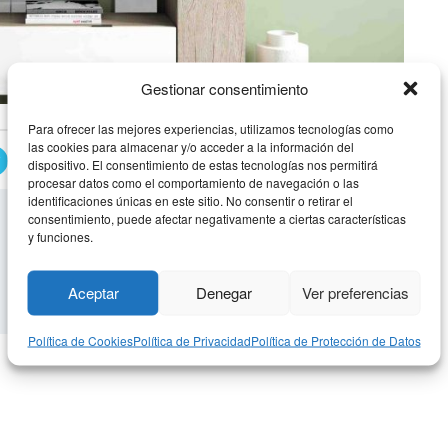
Gestionar consentimiento
Para ofrecer las mejores experiencias, utilizamos tecnologías como
las cookies para almacenar y/o acceder a la información del
RECIBIDOR MODERNO 20
dispositivo. El consentimiento de estas tecnologías nos permitirá
procesar datos como el comportamiento de navegación o las
identificaciones únicas en este sitio. No consentir o retirar el
consentimiento, puede afectar negativamente a ciertas características
y funciones.
Aceptar
Denegar
Ver preferencias
Política de Cookies
Política de Privacidad
Política de Protección de Datos
oderno 19