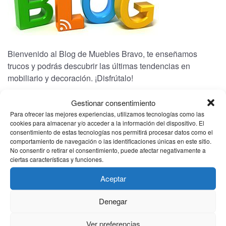
Bienvenido al Blog de Muebles Bravo, te enseñamos
trucos y podrás descubrir las últimas tendencias en
mobiliario y decoración. ¡Disfrútalo!
Gestionar consentimiento
CATEGORÍAS
Para ofrecer las mejores experiencias, utilizamos tecnologías como las
cookies para almacenar y/o acceder a la información del dispositivo. El
consentimiento de estas tecnologías nos permitirá procesar datos como el
(1)
comportamiento de navegación o las identificaciones únicas en este sitio.
Bienestar
No consentir o retirar el consentimiento, puede afectar negativamente a
(1)
ciertas características y funciones.
Electrodomesticos
(2)
Noticias
Aceptar
(2)
Novedades
Denegar
ARCHIVO
Ver preferencias