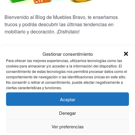
Bienvenido al Blog de Muebles Bravo, te enseñamos
trucos y podrás descubrir las últimas tendencias en
mobiliario y decoración. ¡Disfrútalo!
CATEGORÍAS
Gestionar consentimiento
Para ofrecer las mejores experiencias, utilizamos tecnologías como las
cookies para almacenar y/o acceder a la información del dispositivo. El
(1)
Bienestar
consentimiento de estas tecnologías nos permitirá procesar datos como el
comportamiento de navegación o las identificaciones únicas en este sitio.
(1)
Electrodomesticos
No consentir o retirar el consentimiento, puede afectar negativamente a
ciertas características y funciones.
(2)
Noticias
Aceptar
(2)
Novedades
Denegar
ARCHIVO
Ver preferencias