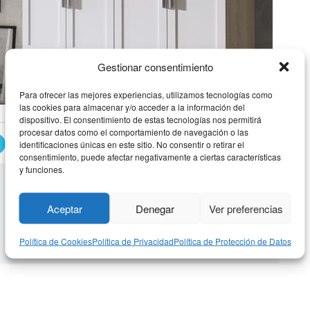
Gestionar consentimiento
Para ofrecer las mejores experiencias, utilizamos tecnologías como
las cookies para almacenar y/o acceder a la información del
dispositivo. El consentimiento de estas tecnologías nos permitirá
procesar datos como el comportamiento de navegación o las
ARMARIO ABATIBLE 6
identificaciones únicas en este sitio. No consentir o retirar el
consentimiento, puede afectar negativamente a ciertas características
y funciones.
Aceptar
Denegar
Ver preferencias
Política de Cookies
Política de Privacidad
Política de Protección de Datos
ible 5