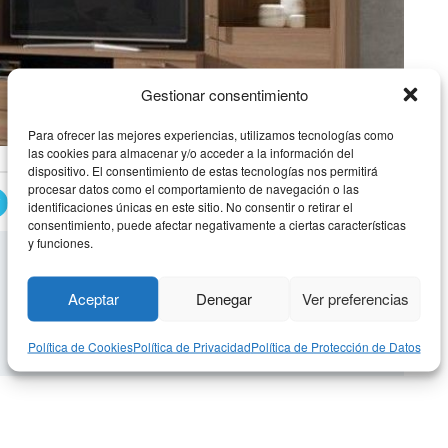
Gestionar consentimiento
Para ofrecer las mejores experiencias, utilizamos tecnologías como
las cookies para almacenar y/o acceder a la información del
dispositivo. El consentimiento de estas tecnologías nos permitirá
procesar datos como el comportamiento de navegación o las
APILABLE MODERNO 15
identificaciones únicas en este sitio. No consentir o retirar el
consentimiento, puede afectar negativamente a ciertas características
y funciones.
Aceptar
Denegar
Ver preferencias
Política de Cookies
Política de Privacidad
Política de Protección de Datos
derno 14